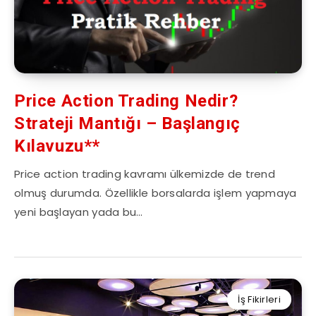
Price Action Trading Nedir?
Strateji Mantığı – Başlangıç
Kılavuzu**
Price action trading kavramı ülkemizde de trend
olmuş durumda. Özellikle borsalarda işlem yapmaya
yeni başlayan yada bu…
İş Fikirleri