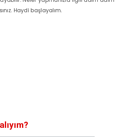
abilir. Neler yapmanızla ilgili adım adım
sınız. Haydi başlayalım.
alıyım?