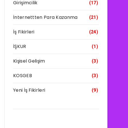
Girişimcilik
(17)
İnternettten Para Kazanma
(21)
İş Fikirleri
(24)
İŞKUR
(1)
Kişisel Gelişim
(3)
KOSGEB
(3)
Yeni İş Fikirleri
(9)