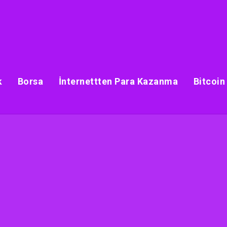
k
Borsa
İnternettten Para Kazanma
Bitcoin